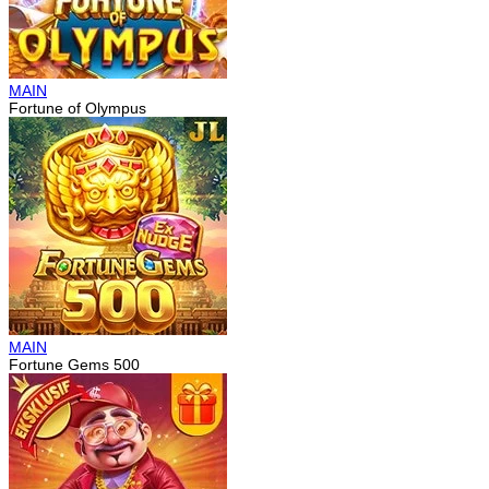
MAIN
Fortune of Olympus
MAIN
Fortune Gems 500