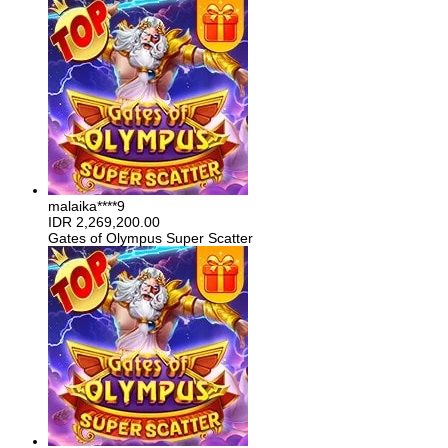
malaika****9
IDR
2,269,200.00
Gates of Olympus Super Scatter