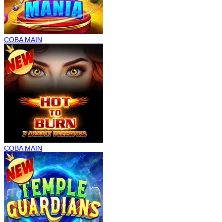
COBA
MAIN
COBA
MAIN