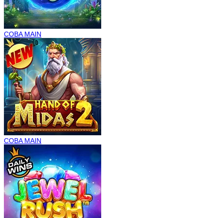
COBA
MAIN
COBA
MAIN