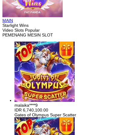
MAIN
Starlight Wins
Video Slots Popular
PEMENANG MESIN SLOT
malaika****9
IDR
6,740,100.00
Gates of Olympus Super Scatter