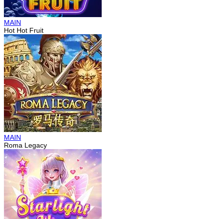
MAIN
Hot Hot Fruit
MAIN
Roma Legacy