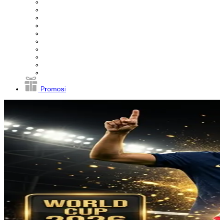
Promosi