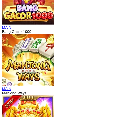
MAIN
Bang Gacor 1000
MAIN
Mahjong Ways