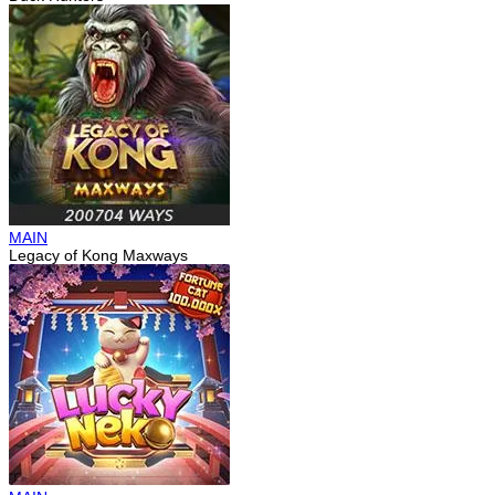
MAIN
Legacy of Kong Maxways