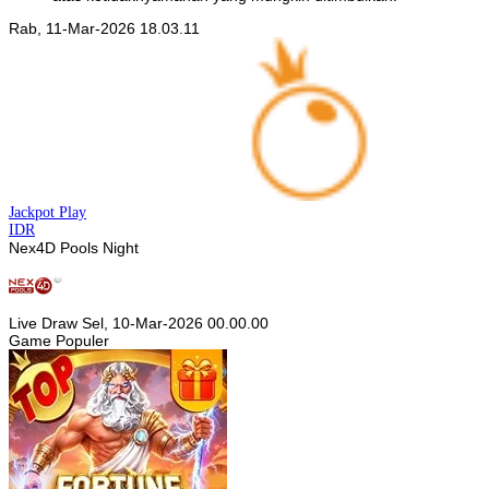
Rab, 11-Mar-2026 18.03.11
Jackpot
Play
IDR
Nex4D Pools Night
Live Draw Sel, 10-Mar-2026 00.00.00
Game Populer