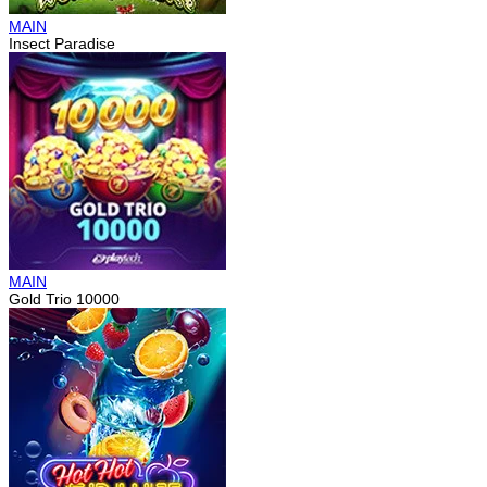
MAIN
Insect Paradise
MAIN
Gold Trio 10000