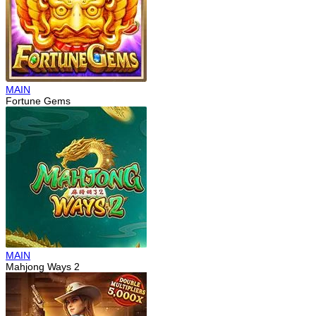
MAIN
Fortune Gems
MAIN
Mahjong Ways 2